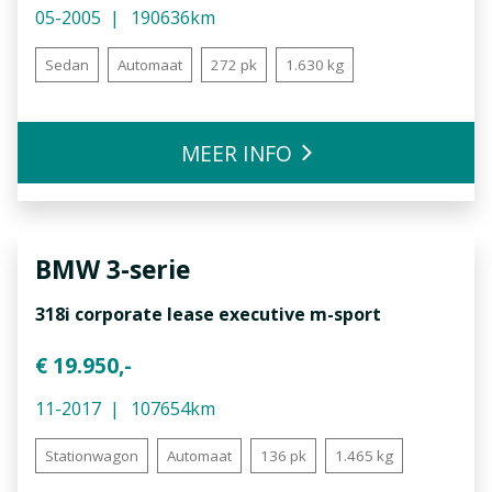
05-2005
190636km
Sedan
Automaat
272 pk
1.630 kg
MEER INFO
BMW
3-serie
318i corporate lease executive m-sport
€ 19.950,-
11-2017
107654km
Stationwagon
Automaat
136 pk
1.465 kg