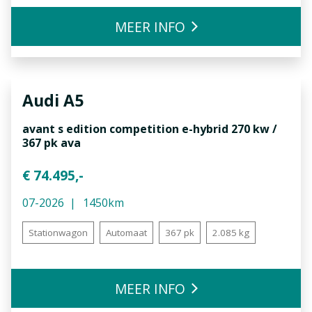
MEER INFO
Audi
A5
avant s edition competition e-hybrid 270 kw /
367 pk ava
€ 74.495,-
07-2026
1450km
Stationwagon
Automaat
367 pk
2.085 kg
MEER INFO