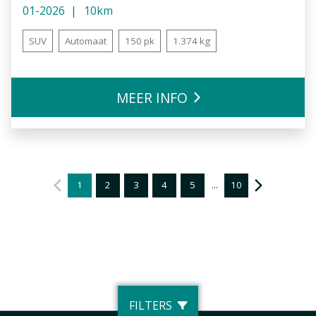
01-2026
10km
SUV
Automaat
150 pk
1.374 kg
MEER INFO
1
2
3
4
5
...
10
FILTERS