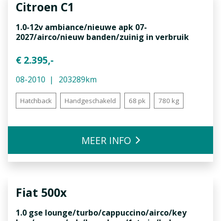
Citroen
C1
1.0-12v ambiance/nieuwe apk 07-
2027/airco/nieuw banden/zuinig in verbruik
€ 2.395,-
08-2010
203289km
Hatchback
Handgeschakeld
68 pk
780 kg
MEER INFO
Fiat
500x
1.0 gse lounge/turbo/cappuccino/airco/key