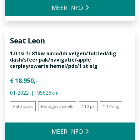
MEER INFO
Seat
Leon
1.0 tsi fr 81kw airco/lm velgen/full led/dig
dash/sfeer pak/navigatie/apple
carplay/zwarte hemel/pdc/1 st eig
€ 18.950,-
01-2022
95626km
Hatchback
Handgeschakeld
110 pk
1.179 kg
MEER INFO