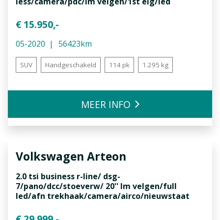
less/camera/pdc/lm velgen/1st eig/led
€ 15.950,-
05-2020
56423km
SUV
Handgeschakeld
114 pk
1.295 kg
MEER INFO
Volkswagen
Arteon
2.0 tsi business r-line/ dsg-
7/pano/dcc/stoeverw/ 20'' lm velgen/full
led/afn trekhaak/camera/airco/nieuwstaat
€ 29.999,-