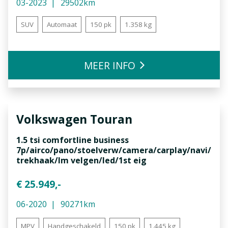
03-2023
29502km
SUV
Automaat
150 pk
1.358 kg
MEER INFO
Volkswagen
Touran
1.5 tsi comfortline business
7p/airco/pano/stoelverw/camera/carplay/navi/
trekhaak/lm velgen/led/1st eig
€ 25.949,-
06-2020
90271km
MPV
Handgeschakeld
150 pk
1.445 kg