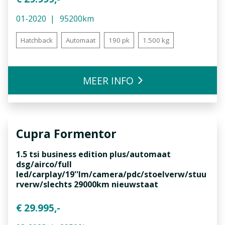
01-2020
95200km
Hatchback
Automaat
190 pk
1.500 kg
MEER INFO
Cupra
Formentor
1.5 tsi business edition plus/automaat
dsg/airco/full
led/carplay/19''lm/camera/pdc/stoelverw/stuu
rverw/slechts 29000km nieuwstaat
€ 29.995,-