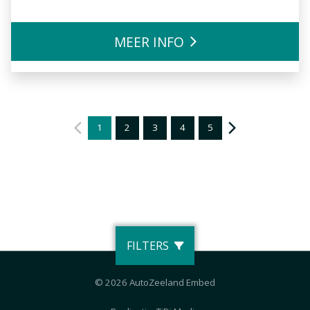
MEER INFO
1
2
3
4
5
FILTERS
© 2026 AutoZeeland Embed