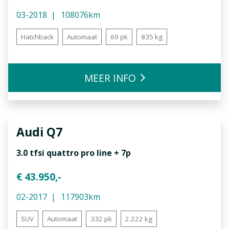
03-2018
108076km
Hatchback
Automaat
69 pk
835 kg
MEER INFO
Audi
Q7
3.0 tfsi quattro pro line + 7p
€ 43.950,-
02-2017
117903km
SUV
Automaat
332 pk
2.222 kg