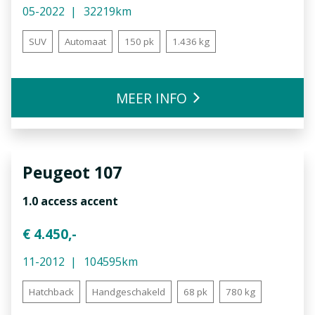
05-2022
32219km
SUV
Automaat
150 pk
1.436 kg
MEER INFO
Peugeot
107
1.0 access accent
€ 4.450,-
11-2012
104595km
Hatchback
Handgeschakeld
68 pk
780 kg