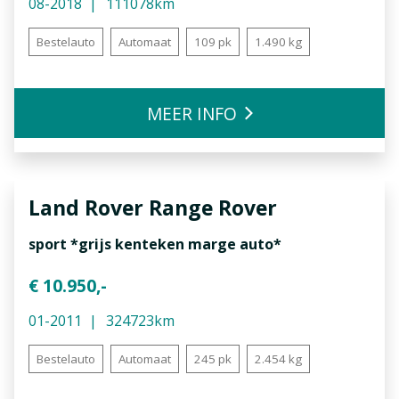
08-2018
111078km
Bestelauto
Automaat
109 pk
1.490 kg
MEER INFO
Land Rover
Range Rover
sport *grijs kenteken marge auto*
€ 10.950,-
01-2011
324723km
Bestelauto
Automaat
245 pk
2.454 kg