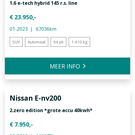
1.6 e-tech hybrid 145 r.s. line
€ 23.950,-
01-2023
67036km
SUV
Automaat
94 pk
1.410 kg
MEER INFO
Nissan
E-nv200
2.zero edition *grote accu 40kwh*
€ 7.950,-