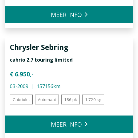
MEER INFO
Chrysler
Sebring
cabrio 2.7 touring limited
€ 6.950,-
03-2009
157156km
Cabriolet
Automaat
186 pk
1.720 kg
MEER INFO