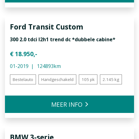
Ford
Transit Custom
300 2.0 tdci l2h1 trend dc *dubbele cabine*
€ 18.950,-
01-2019
124893km
Bestelauto
Handgeschakeld
105 pk
2.145 kg
MEER INFO
BMW
3-serie