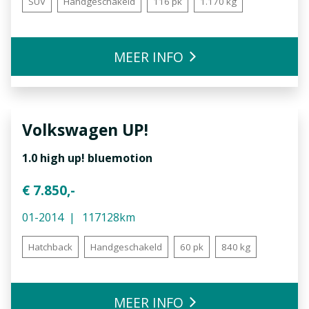
SUV
Handgeschakeld
116 pk
1.170 kg
MEER INFO
Volkswagen
UP!
1.0 high up! bluemotion
€ 7.850,-
01-2014
117128km
Hatchback
Handgeschakeld
60 pk
840 kg
MEER INFO