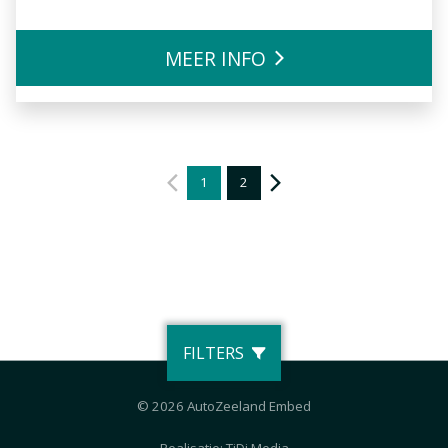
MEER INFO
1
2
FILTERS
© 2026 AutoZeeland Embed