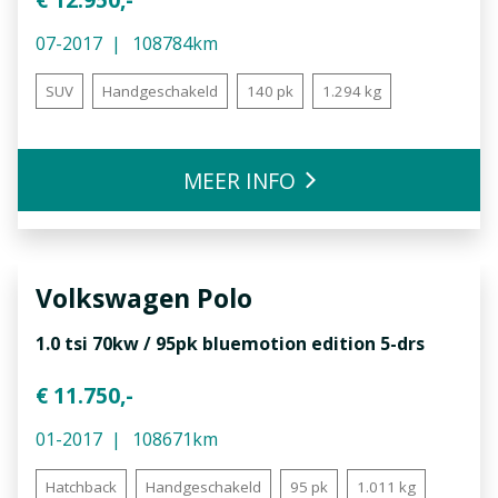
07-2017
108784km
SUV
Handgeschakeld
140 pk
1.294 kg
MEER INFO
Volkswagen
Polo
1.0 tsi 70kw / 95pk bluemotion edition 5-drs
€ 11.750,-
01-2017
108671km
Hatchback
Handgeschakeld
95 pk
1.011 kg