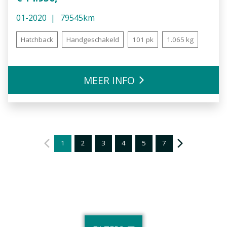
01-2020
79545km
Hatchback
Handgeschakeld
101 pk
1.065 kg
MEER INFO
1
2
3
4
5
7