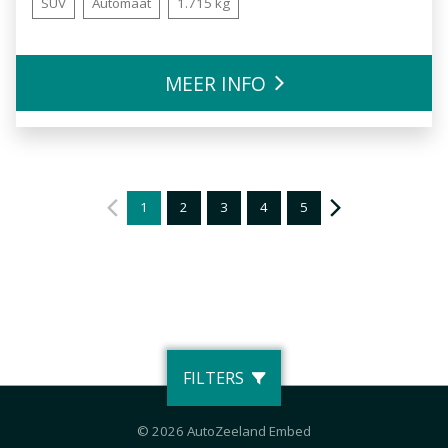
SUV
Automaat
1.715 kg
MEER INFO
1
2
3
4
5
FILTERS
© 2026 AutoZeeland Embed