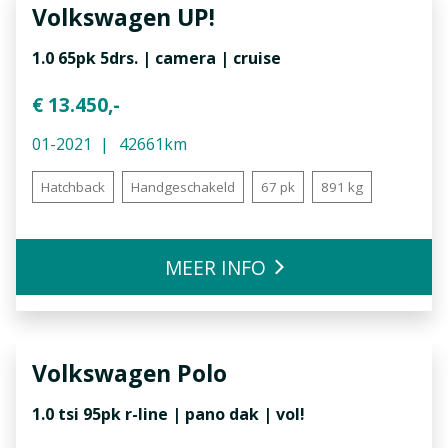
Volkswagen
UP!
1.0 65pk 5drs. | camera | cruise
€ 13.450,-
01-2021
42661km
Hatchback
Handgeschakeld
67 pk
891 kg
MEER INFO
Volkswagen
Polo
1.0 tsi 95pk r-line | pano dak | vol!