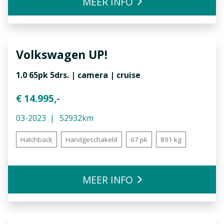
MEER INFO
Volkswagen
UP!
1.0 65pk 5drs. | camera | cruise
€ 14.995,-
03-2023
52932km
Hatchback
Handgeschakeld
67 pk
891 kg
MEER INFO