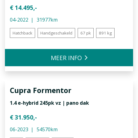
€ 14.495,-
04-2022
31977km
Hatchback
Handgeschakeld
67 pk
891 kg
MEER INFO
Cupra
Formentor
1.4 e-hybrid 245pk vz | pano dak
€ 31.950,-
06-2023
54570km