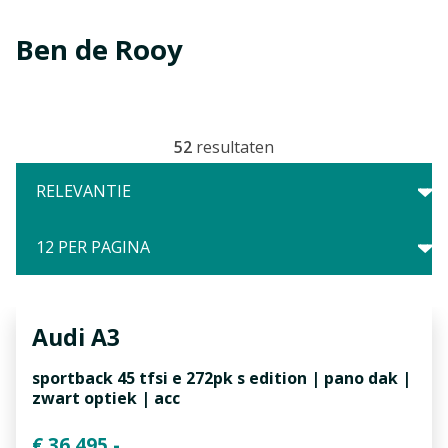
Ben de Rooy
52
resultaten
Audi
A3
sportback 45 tfsi e 272pk s edition | pano dak |
zwart optiek | acc
€ 36.495,-