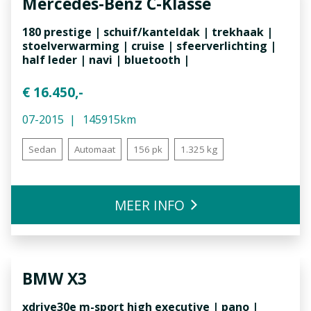
Mercedes-Benz
C-Klasse
180 prestige | schuif/kanteldak | trekhaak |
stoelverwarming | cruise | sfeerverlichting |
half leder | navi | bluetooth |
€ 16.450,-
07-2015
145915km
Sedan
Automaat
156 pk
1.325 kg
MEER INFO
BMW
X3
xdrive30e m-sport high executive | pano |