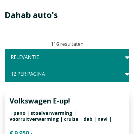
Dahab auto's
116
resultaten
Volkswagen
E-up!
| pano | stoelverwarming |
voorruitverwarming | cruise | dab | navi |
€ 9.950,-