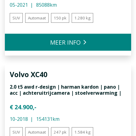
05-2021
85088km
SUV
Automaat
150 pk
1.280 kg
MEER INFO
Volvo
XC40
2.0 t5 awd r-design | harman kardon | pano |
acc | achteruitrijcamera | stoelverwarming |
€ 24.900,-
10-2018
154131km
SUV
Automaat
247 pk
1.584 kg