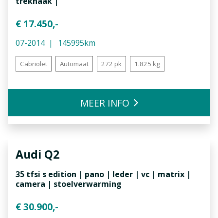
trekhaak |
€ 17.450,-
07-2014
145995km
Cabriolet
Automaat
272 pk
1.825 kg
MEER INFO
Audi
Q2
35 tfsi s edition | pano | leder | vc | matrix |
camera | stoelverwarming
€ 30.900,-