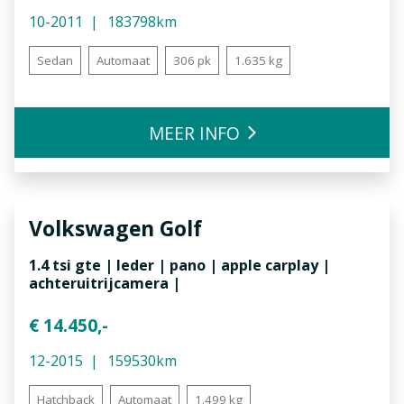
10-2011
183798km
Sedan
Automaat
306 pk
1.635 kg
MEER INFO
Volkswagen
Golf
1.4 tsi gte | leder | pano | apple carplay |
achteruitrijcamera |
€ 14.450,-
12-2015
159530km
Hatchback
Automaat
1.499 kg