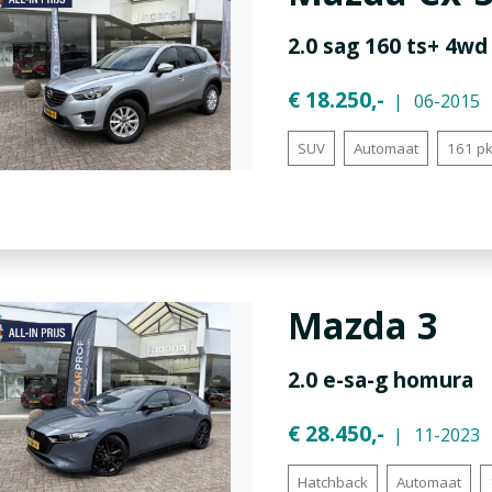
2.0 sag 160 ts+ 4w
€ 18.250,-
06-2015
SUV
Automaat
161 p
Mazda
3
2.0 e-sa-g homura
€ 28.450,-
11-2023
Hatchback
Automaat