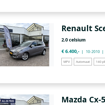
Renault
Sc
2.0 celsium
€ 6.400,-
10-2010
MPV
Automaat
140 p
Mazda
Cx-