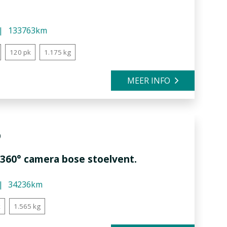
133763km
120 pk
1.175 kg
MEER INFO
5
 360° camera bose stoelvent.
34236km
k
1.565 kg