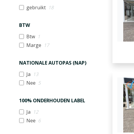
gebruikt
18
BTW
Btw
1
Marge
17
NATIONALE AUTOPAS (NAP)
Ja
13
Nee
5
100% ONDERHOUDEN LABEL
Ja
12
Nee
6