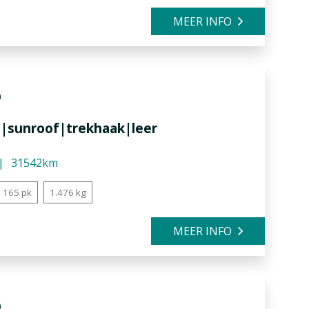
MEER INFO
5
ve|sunroof|trekhaak|leer
31542km
165 pk
1.476 kg
MEER INFO
5