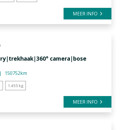
MEER INFO
5
xury|trekhaak|360° camera|bose
150752km
k
1.455 kg
MEER INFO