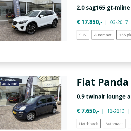
2.0 sag165 gt-mlin
€ 17.850,-
03-2017
SUV
Automaat
165 p
Fiat
Panda
0.9 twinair lounge
€ 7.650,-
10-2013
Hatchback
Automaat