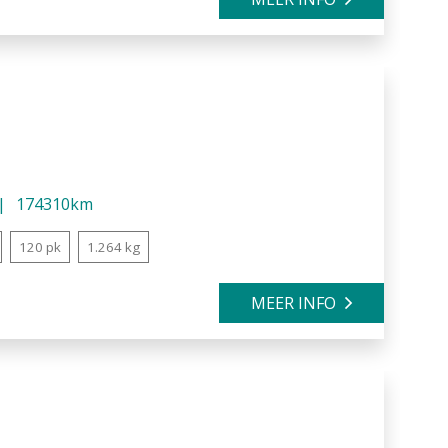
174310km
120 pk
1.264 kg
MEER INFO