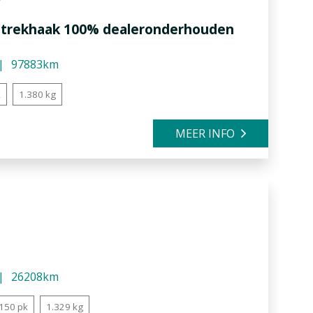
d trekhaak 100% dealeronderhouden
97883km
k
1.380 kg
MEER INFO
26208km
150 pk
1.329 kg