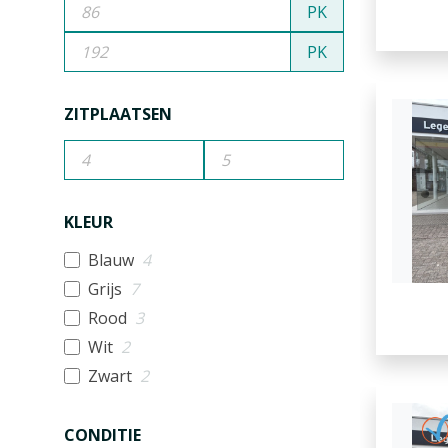
PK
PK
ZITPLAATSEN
KLEUR
Blauw
4
Grijs
7
Rood
3
Wit
2
Zwart
2
CONDITIE