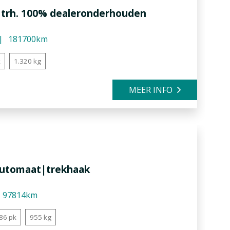
e trh. 100% dealeronderhouden
181700km
k
1.320 kg
MEER INFO
 automaat|trekhaak
97814km
86 pk
955 kg