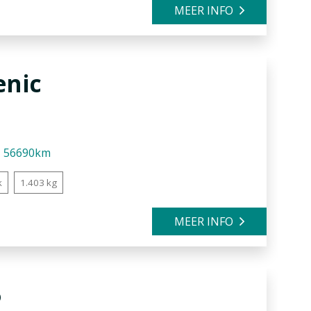
MEER INFO
enic
56690km
k
1.403 kg
MEER INFO
5