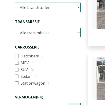
TRANSMISSIE
CARROSSERIE
Hatchback
2
MPV
1
SUV
10
Sedan
4
Stationwagon
1
VERMOGEN(PK)