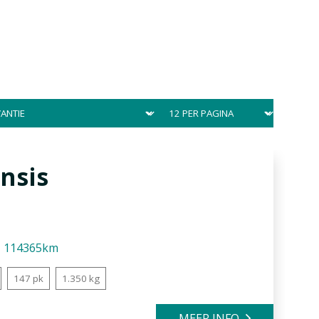
nsis
114365km
147 pk
1.350 kg
MEER INFO