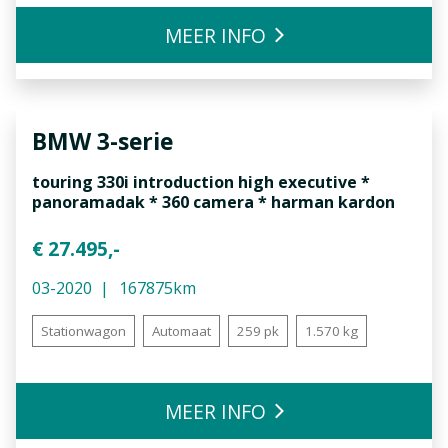
MEER INFO
BMW
3-serie
touring 330i introduction high executive *
panoramadak * 360 camera * harman kardon
€ 27.495,-
03-2020
167875km
Stationwagon
Automaat
259 pk
1.570 kg
MEER INFO