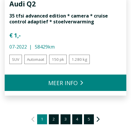
Audi
Q2
35 tfsi advanced edition * camera * cruise
control adaptief * stoelverwarming
€ 1,-
07-2022
58429km
SUV
Automaat
150 pk
1.280 kg
MEER INFO
1
2
3
4
5