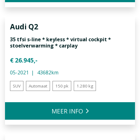
Audi
Q2
35 tfsi s-line * keyless * virtual cockpit *
stoelverwarming * carplay
€ 26.945,-
05-2021
43682km
SUV
Automaat
150 pk
1.280 kg
MEER INFO