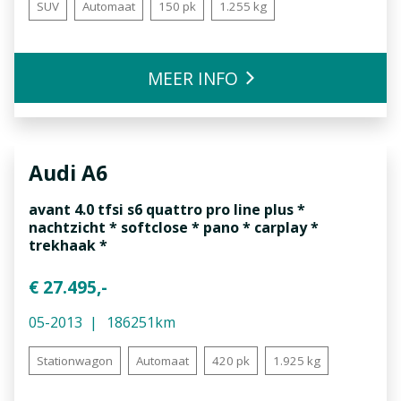
SUV
Automaat
150 pk
1.255 kg
MEER INFO
Audi
A6
avant 4.0 tfsi s6 quattro pro line plus *
nachtzicht * softclose * pano * carplay *
trekhaak *
€ 27.495,-
05-2013
186251km
Stationwagon
Automaat
420 pk
1.925 kg