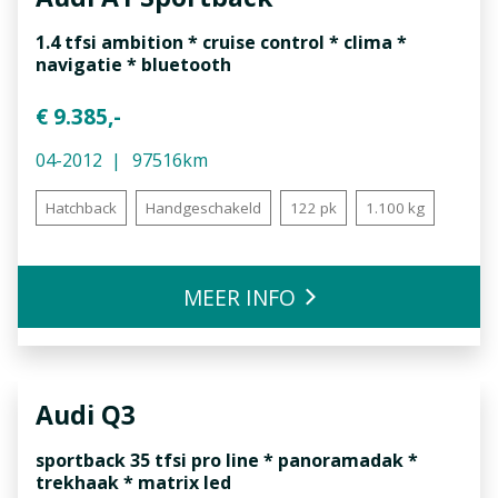
1.4 tfsi ambition * cruise control * clima *
navigatie * bluetooth
€ 9.385,-
04-2012
97516km
Hatchback
Handgeschakeld
122 pk
1.100 kg
MEER INFO
Audi
Q3
sportback 35 tfsi pro line * panoramadak *
trekhaak * matrix led