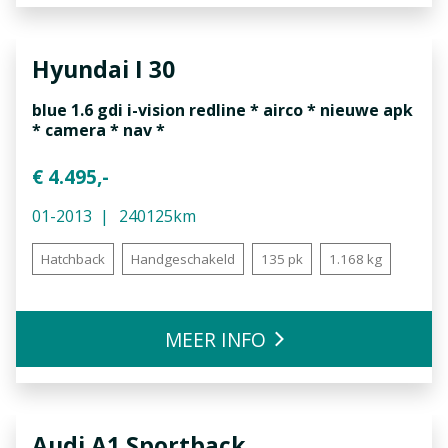
Hyundai
I 30
blue 1.6 gdi i-vision redline * airco * nieuwe apk
* camera * nav *
€ 4.495,-
01-2013
240125km
Hatchback
Handgeschakeld
135 pk
1.168 kg
MEER INFO
Audi
A1 Sportback