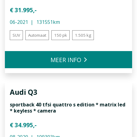
€ 31.995,-
06-2021
131551km
SUV
Automaat
150 pk
1.505 kg
MEER INFO
Audi
Q3
sportback 40 tfsi quattro s edition * matrix led
* keyless * camera
€ 34.995,-