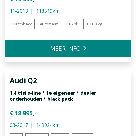
11-2018
118519km
Hatchback
Automaat
116 pk
1.100 kg
MEER INFO
Audi
Q2
1.4 tfsi s-line * 1e eigenaar * dealer
onderhouden * black pack
€ 18.995,-
03-2017
149924km