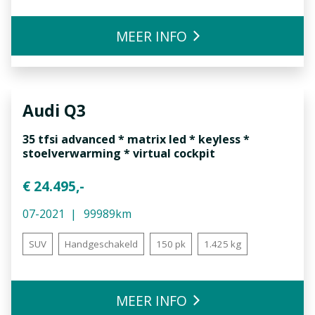
MEER INFO
Audi
Q3
35 tfsi advanced * matrix led * keyless *
stoelverwarming * virtual cockpit
€ 24.495,-
07-2021
99989km
SUV
Handgeschakeld
150 pk
1.425 kg
MEER INFO