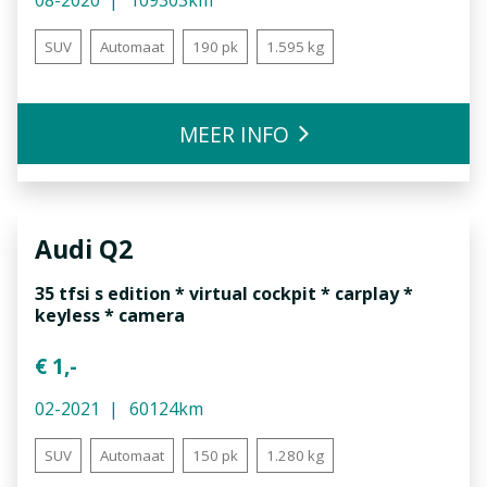
08-2020
109303km
SUV
Automaat
190 pk
1.595 kg
MEER INFO
Audi
Q2
35 tfsi s edition * virtual cockpit * carplay *
keyless * camera
€ 1,-
02-2021
60124km
SUV
Automaat
150 pk
1.280 kg